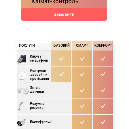
Клімат-контроль
(HVAC)
Замовити
ПОСЛУГИ
БАЗОВИЙ
СМАРТ
КОМФОРТ
Ключ у
смартфоні
Контроль
дверей чи
протікання
Smart
датчики
Розумна
розетка
Відеофункції