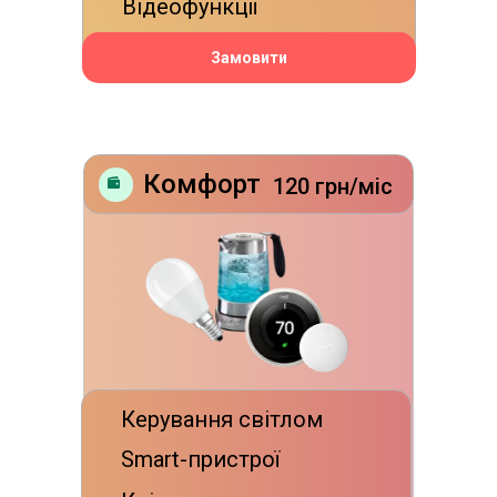
Відеофункції
Замовити
Комфорт
120 грн/міс
Керування світлом
Smart-пристрої