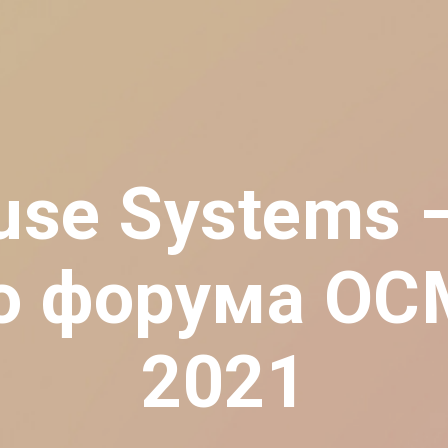
use Systems 
о форума О
2021