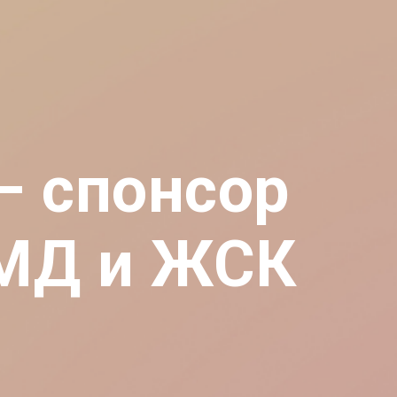
— спонсор
СМД и ЖСК